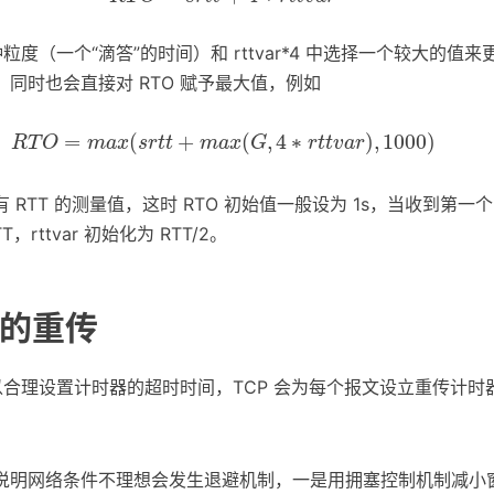
钟粒度（一个“滴答”的时间）和 rttvar*4 中选择一个较大的值来
同时也会直接对 RTO 赋予最大值，例如
R
T
O
=
m
a
x
(
s
r
t
t
+
m
a
x
(
G
,
4
∗
r
t
t
v
a
r
)
,
1000
)
=
(
+
(
,
4
∗
)
,
1000
)
R
T
O
m
a
x
s
r
t
t
m
a
x
G
r
t
t
v
a
r
RTT 的测量值，这时 RTO 初始值一般设为 1s，当收到第一个 
T，rttvar 初始化为 RTT/2。
的重传
可以合理设置计时器的超时时间，TCP 会为每个报文设立重传计时
说明网络条件不理想会发生退避机制，一是用拥塞控制机制减小