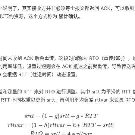
外说明了，其实接收方并非必须每个报文都返回 ACK，可以收
可以节约资源，这个方式称为
累计确认
。
间未收到 ACK 后会重传，这段时间称为 RTO（重传超时）
利用率降低，设置过短则会在 ACK 抵达之前就重传，导致传送
TO 会根据 RTT（往返时间）动态设置。
测量的 RTT 来对 RTO 进行调整。其中 srtt 为平滑的 RT
 RTT 不同权重以更新 srtt，再利用平均偏差 rttvar 来设置 RT
+
g
∗
R
T
T
r
t
t
v
a
r
=
(
1
−
h
)
r
t
t
v
a
r
+
h
∗
|
R
T
T
−
s
r
t
t
|
R
T
O
=
s
r
t
t
=
(
1
−
)
+
∗
s
r
t
t
g
s
r
t
t
g
R
T
T
=
(
1
−
)
+
∗
|
−
|
r
t
t
v
a
r
h
r
t
t
v
a
r
h
R
T
T
s
r
t
t
=
+
4
∗
R
T
O
s
r
t
t
r
t
t
v
a
r