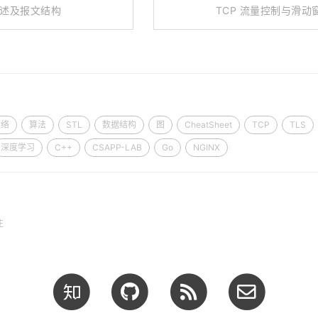
 概述及报文结构
TCP 流量控制与滑动
网络
算法
STL
数据结构
图
CheatSheet
TCP
TLS
深度学习
C++
CSAPP-LAB
Go
NGINX
往