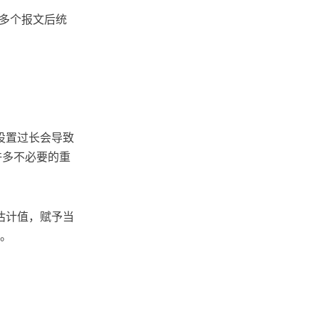
到多个报文后统
，设置过长会导致
许多不必要的重
T 估计值，赋予当
O。
+
4
∗
r
t
t
v
a
r