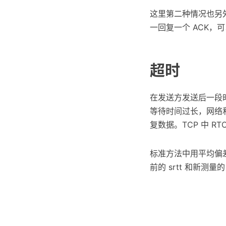
这里第二种情况也另
一回复一个 ACK，
超时
在发送方发送后一段时
等待时间过长，网络
复数据。TCP 中 R
标准方法中用平均偏差和
前的 srtt 和新测量的
s
r
t
t
=
(
1
−
g
)
s
r
t
t