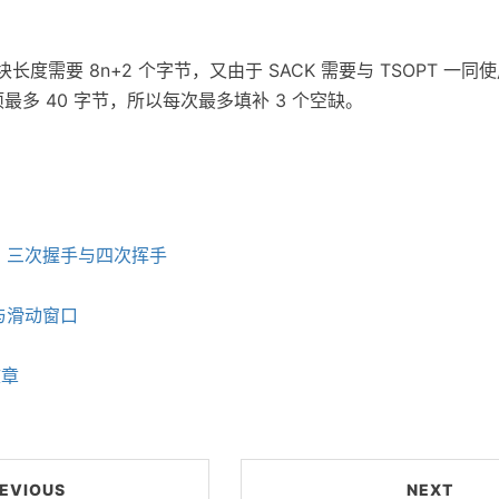
。
个块长度需要 8n+2 个字节，又由于 SACK 需要与 TSOPT 一
选项最多 40 字节，所以每次最多填补 3 个空缺。
理：三次握手与四次挥手
制与滑动窗口
文章
EVIOUS
NEXT