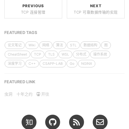
PREVIOUS
NEXT
TCP 连接管理
TCP 可靠数据传输的实现
FEATURED TAGS
论文笔记
Wiki
网络
算法
STL
数据结构
图
CheatSheet
TCP
TLS
WSL
分布式
操作系统
深度学习
C++
CSAPP-LAB
Go
NGINX
FEATURED LINK
虫洞
十年之约
开往