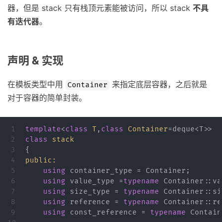
器，但是 stack 只有栈顶元素能被访问，所以 stack
不具
有迭代器
。
声明 & 实现
在模板类型中用
来指定底层容器，之后就是
Container
对于容器的简单封装。
1

template
<
class
T
,
class
Container
=
deque
<
T
>
>
2

class
stack
3

{
4

public:
5

using
container_type
=
Container
;
6

using
value_type
=
typename
Container
::
va
7

using
size_type
=
typename
Container
::
si
8

using
reference
=
typename
Container
::
re
9

using
const_reference
=
typename
Contain