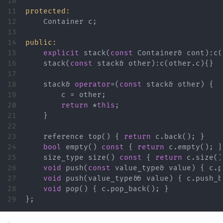
10

11

protected:
12

Container
c
;
13

14

public:
15

explicit
stack
(
const
Container
&
cont
)
:
c
(
16

stack
(
const
stack
&
other
)
:
c
(
other
.
c
){}
17

18

stack
&
operator
=
(
const
stack
&
other
)
{
19

c
=
other
;
20

return
*
this
;
21

}
22

23

reference
top
()
{
return
c
.
back
();
}
24

bool
empty
()
const
{
return
c
.
empty
();
}
25

size_type
size
()
const
{
return
c
.
size
()
26

void
push
(
const
value_type
&
value
)
{
c
.
p
27

void
push
(
value_type
&&
value
)
{
c
.
push_b
28

void
pop
()
{
c
.
pop_back
();
}
};