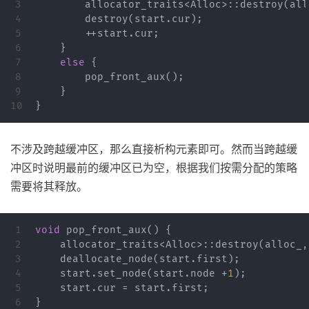
3

allocator_traits
<
Alloc
>::
destroy
(
all
4

destroy
(
start
.
cur
);
5

++
start
.
cur
;
6

}
7

else
{
8

pop_front_aux
();
9

}
}
不涉及跨越缓冲区，那么直接析构元素即可。然而当跨越缓
冲区时说明最前的缓冲区已为空，根据我们按需分配的策略
需要将其释放。
1

void
pop_front_aux
()
{
2

allocator_traits
<
Alloc
>::
destroy
(
alloc_
,
3

deallocate_node
(
start
.
first
);
4

start
.
set_node
(
start
.
node
+
1
);
5

start
.
cur
=
start
.
first
;
}