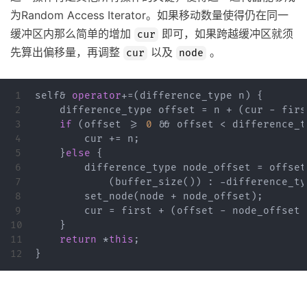
为Random Access Iterator。如果移动数量使得仍在同一
缓冲区内那么简单的增加
即可，如果跨越缓冲区就须
cur
先算出偏移量，再调整
以及
。
cur
node
1

self
&
operator
+=
(
difference_type
n
)
{
2

difference_type
offset
=
n
+
(
cur
-
firs
3

if
(
offset
>=
0
&&
offset
<
difference_t
4

cur
+=
n
;
5

}
else
{
6

difference_type
node_offset
=
offset
7

(
buffer_size
())
:
-
difference_ty
8

set_node
(
node
+
node_offset
);
9

cur
=
first
+
(
offset
-
node_offset
10

}
11

return
*
this
;
}