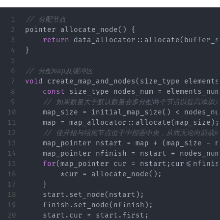
1

// 分配节点
2

pointer
allocate_node
()
{
3

return
data_allocator
::
allocate
(
buffer_s
4

}
5

6

// 分配map及缓冲区
7

void
create_map_and_nodes
(
size_type
elements
8

const
size_type
nodes_num
=
elements_num
9

// 如果数量大于默认数量会多分配两个节点以提高添加
10

map_size
=
initial_map_size
()
<
nodes_nu
11

map
=
map_allocator
::
allocate
(
map_size
);
12

// 使开始与结尾节点位于中控器中央，从而无论向前或
13

map_pointer
nstart
=
map
+
(
map_size
-
n
14

map_pointer
nfinish
=
nstart
+
nodes_num
15

for
(
map_pointer
cur
=
nstart
;
cur
<=
nfinis
16

*
cur
=
allocate_node
();
17

}
18

start
.
set_node
(
nstart
);
19

finish
.
set_node
(
nfinish
);
20

start
.
cur
=
start
.
first
;