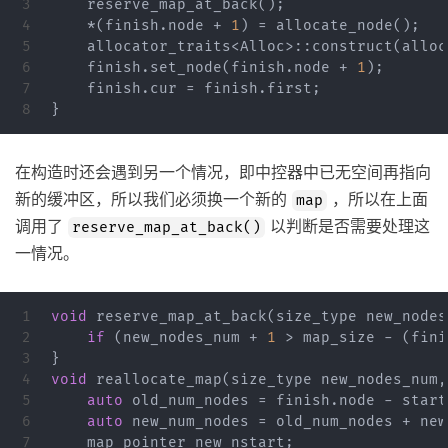
3

reserve_map_at_back
();
4

*
(
finish
.
node
+
1
)
=
allocate_node
();
5

allocator_traits
<
Alloc
>::
construct
(
alloc
6

finish
.
set_node
(
finish
.
node
+
1
);
7

finish
.
cur
=
finish
.
first
;
}
在构造时还会遇到另一个情况，即中控器中已无空间再指向
新的缓冲区，所以我们必须换一个新的
，所以在上面
map
调用了
以判断是否需要处理这
reserve_map_at_back()
一情况。
1

void
reserve_map_at_back
(
size_type
new_nodes
2

if
(
new_nodes_num
+
1
>
map_size
-
(
fini
3

}
4

void
reallocate_map
(
size_type
new_nodes_num
,
5

auto
old_num_nodes
=
finish
.
node
-
start
6

auto
new_num_nodes
=
old_num_nodes
+
new
7

map_pointer
new_nstart
;