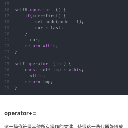
15

16

self
&
operator
--
()
{
17

if
(
cur
==
first
)
{
18

set_node
(
node
-
1
);
19

cur
=
last
;
20

}
21

--
cur
;
22

return
*
this
;
23

}
24

25

self
operator
--
(
int
)
{
26

const
self
tmp
=
*
this
;
27

--*
this
;
28

return
tmp
;
}
operator+=
这一操作符是其他所有操作的关键，使得这一迭代器能够成