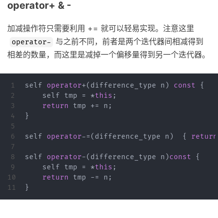
operator+ & -
加减操作符只需要利用 += 就可以轻易实现。注意这里
与之前不同，前者是两个迭代器间相减得到
operator-
相差的数量，而这里是减掉一个偏移量得到另一个迭代器。
1

self
operator
+
(
difference_type
n
)
const
{
2

self
tmp
=
*
this
;
3

return
tmp
+=
n
;
4

}
5

6

self
operator
-=
(
difference_type
n
)
{
return
7

8

self
operator
-
(
difference_type
n
)
const
{
9

self
tmp
=
*
this
;
10

return
tmp
-=
n
;
}