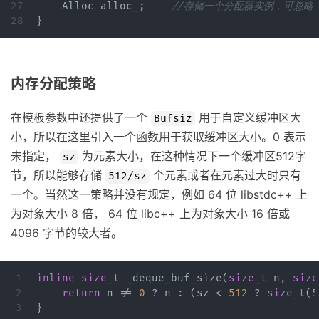
27

Alloc
alloc_
;
//存储一个分配器实例，可忽略
}
内存分配策略
在模板参数中还提供了一个
用于自定义缓冲区大
Bufsiz
小，所以在这里引入一个函数用于获取缓冲区大小。0 表示
未指定，
为元素大小，在这种情况下一个缓冲区512字
sz
节，所以能够存储
个元素或者在元素过大时只有
512/sz
一个。当然这一策略并没有规定，例如 64 位 libstdc++ 上
为对象大小 8 倍， 64 位 libc++ 上为对象大小 16 倍或
4096 字节的较大者。
1

inline
size_t
_deque_buf_size
(
size_t
n
,
size
2

return
n
!=
0
?
n
:
(
sz
<
512
?
size_t
(
5
}