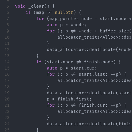
4

5

void
_clear
()
{
6

if
(
map
!=
nullptr
)
{
7

for
(
map_pointer
node
=
start
.
node
+
8

auto
p
=
*
node
;
9

for
(;
p
!=
*
node
+
buffer_size
(
10

allocator_traits
<
Alloc
>::
des
11

}
12

data_allocator
::
deallocate
(
*
node
13

}
14

if
(
start
.
node
!=
finish
.
node
)
{
15

auto
p
=
start
.
cur
;
16

for
(;
p
!=
start
.
last
;
++
p
)
{
17

allocator_traits
<
Alloc
>::
des
18

}
19

data_allocator
::
deallocate
(
start
20

p
=
finish
.
first
;
21

for
(;
p
!=
finish
.
cur
;
++
p
)
{
22

allocator_traits
<
Alloc
>::
des
23

}
24

data_allocator
::
deallocate
(
finis
25

}