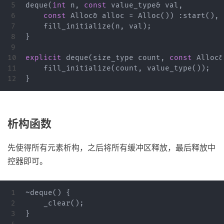
5

deque
(
int
n
,
const
value_type
&
val
,
6

const
Alloc
&
alloc
=
Alloc
())
:
start
(),
7

fill_initialize
(
n
,
val
);
8

}
9

10

explicit
deque
(
size_type
count
,
const
Alloc
&
11

fill_initialize
(
count
,
value_type
());
}
析构函数
先使得所有元素析构，之后将所有缓冲区释放，最后释放中
控器即可。
1

~
deque
()
{
2

_clear
();
3

}