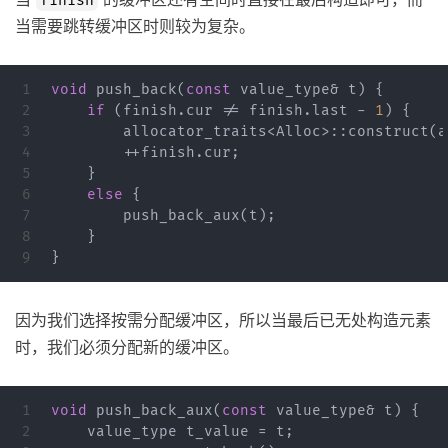
finish
当需要跳转缓冲区时则较为复杂。
1

void
push_back
(
const
value_type
&
t
)
{
2

if
(
finish
.
cur
!=
finish
.
last
-
1
)
{
3

allocator_traits
<
Alloc
>::
construct
(
a
4

++
finish
.
cur
;
5

}
6

else
{
7

push_back_aux
(
t
);
8

}
}
因为我们选择按需分配缓冲区，所以当最后已无处构造元素
时，我们必须分配新的缓冲区。
1

void
push_back_aux
(
const
value_type
&
t
)
{
2

value_type
t_value
=
t
;