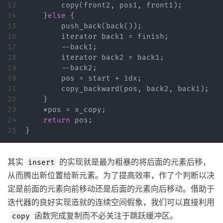
13

copy
(
front2
,
pos1
,
front1
);
14

}
else
{
15

push_back
(
back
());
16

iterator
back1
=
finish
;
17

--
back1
;
18

iterator
back2
=
back1
;
19

--
back2
;
20

pos
=
start
+
idx
;
21

copy_backward
(
pos
,
back2
,
back1
);
22

}
23

*
pos
=
x_copy
;
24

return
pos
;
}
其实
的实现就是最为粗暴的将后面的元素后移，
insert
从而腾出新位置给新元素。为了提高效率，作了个判断以决
定是前面的元素向前移动还是后面的元素向后移动。借助于
迭代器的良好实现造就的连续空间假象，我们可以直接利用
函数完成复制而不必关注于跳跃缓冲区。
copy