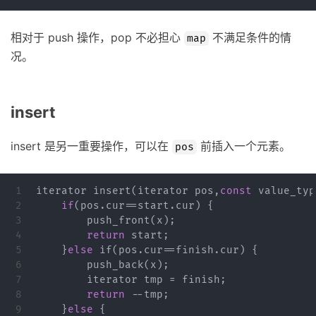
相对于 push 操作，pop 不必担心
不满足条件的情
map
况。
insert
insert 是另一重要操作，可以在
前插入一个元素。
pos
1

iterator
insert
(
iterator
pos
,
const
value_typ
2

if
(
pos
.
cur
==
start
.
cur
)
{
3

push_front
(
x
);
4

return
start
;
5

}
else
if
(
pos
.
cur
==
finish
.
cur
)
{
6

push_back
(
x
);
7

iterator
tmp
=
finish
;
8

return
--
tmp
;
9

}
else
{