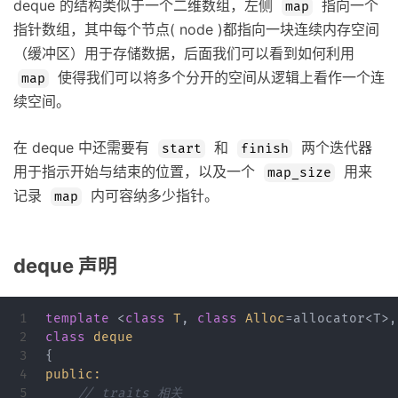
deque 的结构类似于一个二维数组，左侧
指向一个
map
指针数组，其中每个节点( node )都指向一块连续内存空间
（缓冲区）用于存储数据，后面我们可以看到如何利用
使得我们可以将多个分开的空间从逻辑上看作一个连
map
续空间。
在 deque 中还需要有
和
两个迭代器
start
finish
用于指示开始与结束的位置，以及一个
用来
map_size
记录
内可容纳多少指针。
map
deque 声明
1

template
<
class
T
,
class
Alloc
=
allocator
<
T
>,
2

class
deque
3

{
4

public:
5

// traits 相关