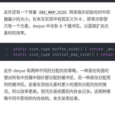
此外还有一个常量
用来指示初始化时中控
INI_MAP_SIZE
器最小的大小。在本文实现中将其定义为 8 ，即表示即使
只有一个元素，deque 中也有 8 个缓冲区，以提高扩充元
素时的效率。
1

static
size_type
buffer_size
()
{
return
_deq
static
size_type
initial_map_size
()
{
return
此外 deque 有两种不同的分配内存策略，一种是在构造时
便对所有中控器中指针都分配好缓冲区，另一种是仅分配用
到的缓冲区。前者在添加元素时更少的遇到分配内存的情
况，所以效率更高，但代价是闲置的内存会过多。这两种策
略不同不影响到内存结构，本文采用后者。