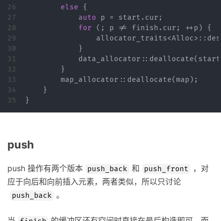
26

else
{
27

auto
p
=
start
.
cur
;
28

for
(;
p
!=
finish
.
cur
;
++
p
)
{
29

allocator_traits
<
Alloc
>::
des
30

}
31

data_allocator
::
deallocate
(
start
32

}
33

map_allocator
::
deallocate
(
map
);
34

}
}
push
push 操作有两个版本
和
，对
push_back
push_front
应于向后和向前插入元素，两者类似，所以只讨论
。
push_back
当
的缓冲区还有空间时直接在最后构造即可，而