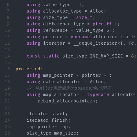
6

using
value_type
=
T
;
7

using
allocator_type
=
Alloc
;
8

using
size_type
=
size_t
;
9

using
difference_type
=
ptrdiff_t
;
10

using
reference
=
value_type
&
;
11

using
pointer
=
typename
allocator_traits
12

using
iterator
=
__deque_iterator
<
T
,
T
&
,
13

14

const
static
size_type
INI_MAP_SIZE
=
8
;
15

16

protected:
17

using
map_pointer
=
pointer
*
;
18

using
data_allocator
=
Alloc
;
19

// 将Alloc重新绑定为pointer的分配器
20

using
map_allocator
=
typename
allocator
21

rebind_alloc
<
pointer
>;
22

23

iterator
start
;
24

iterator
finish
;
25

map_pointer
map
;
26

size_type
map_size
;