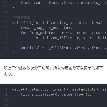
21

finish
.
cur
=
finish
.
first
+
elements_num
22

}
23

24

//填充元素
25

void
fill_initialize
(
size_type
n
,
const
value
26

create_map_and_nodes
(
n
);
27

for
(
map_pointer
cur
=
start
.
node
;
cur
<
28

uninitialized_fill
(
*
cur
,
*
cur
+
buff
29

}
30

uninitialized_fill
(
finish
.
first
,
finish
.
}
如上三个函数依次分工明确，所以构造函数可以简单的如下
实现。
1

deque
()
:
start
(),
finish
(),
map
(
nullptr
),
ma
2

fill_initialize
(
0
,
value_type
());
3

}
4
