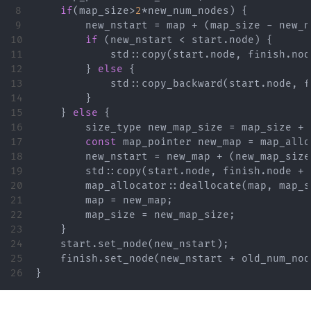
8

if
(
map_size
>
2
*
new_num_nodes
)
{
9

new_nstart
=
map
+
(
map_size
-
new_n
10

if
(
new_nstart
<
start
.
node
)
{
11

std
::
copy
(
start
.
node
,
finish
.
nod
12

}
else
{
13

std
::
copy_backward
(
start
.
node
,
f
14

}
15

}
else
{
16

size_type
new_map_size
=
map_size
+
17

const
map_pointer
new_map
=
map_allo
18

new_nstart
=
new_map
+
(
new_map_size
19

std
::
copy
(
start
.
node
,
finish
.
node
+
20

map_allocator
::
deallocate
(
map
,
map_s
21

map
=
new_map
;
22

map_size
=
new_map_size
;
23

}
24

start
.
set_node
(
new_nstart
);
25

finish
.
set_node
(
new_nstart
+
old_num_nod
}