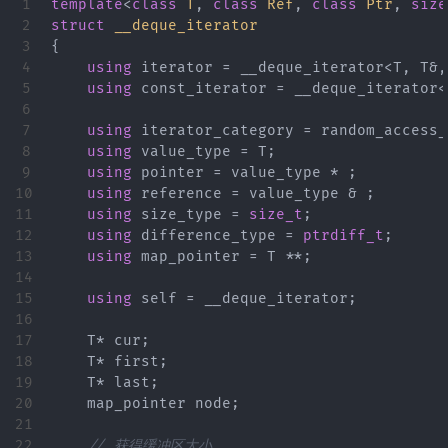
1

template
<
class
T
,
class
Ref
,
class
Ptr
,
size
2

struct
__deque_iterator
3

{
4

using
iterator
=
__deque_iterator
<
T
,
T
&
,
5

using
const_iterator
=
__deque_iterator
<
6

7

using
iterator_category
=
random_access_
8

using
value_type
=
T
;
9

using
pointer
=
value_type
*
;
10

using
reference
=
value_type
&
;
11

using
size_type
=
size_t
;
12

using
difference_type
=
ptrdiff_t
;
13

using
map_pointer
=
T
**
;
14

15

using
self
=
__deque_iterator
;
16

17

T
*
cur
;
18

T
*
first
;
19

T
*
last
;
20

map_pointer
node
;
21

22

// 获得缓冲区大小