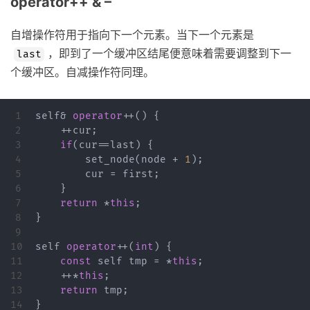
operator++ & –
自增操作符用于指向下一个元素。当下一个元素是
，即到了一个缓冲区结尾便意味着需要调整到下一
last
个缓冲区。自减操作符同理。
1

self
&
operator
++
()
{
2

++
cur
;
3

if
(
cur
==
last
)
{
4

set_node
(
node
+
1
);
5

cur
=
first
;
6

}
7

return
*
this
;
8

}
9

10

self
operator
++
(
int
)
{
11

const
self
tmp
=
*
this
;
12

++*
this
;
13

return
tmp
;
14

}