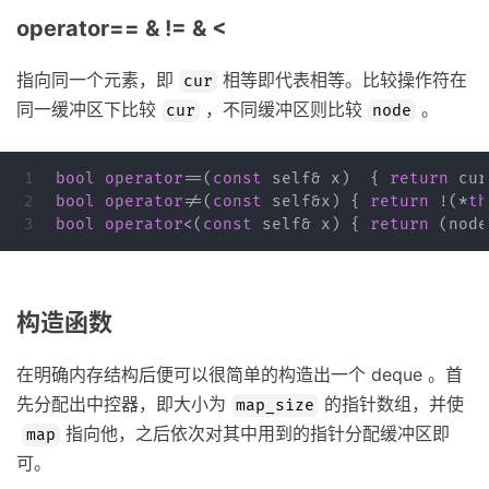
operator== & != & <
指向同一个元素，即
相等即代表相等。比较操作符在
cur
同一缓冲区下比较
，不同缓冲区则比较
。
cur
node
1

bool
operator
==
(
const
self
&
x
)
{
return
cur
2

bool
operator
!=
(
const
self
&
x
)
{
return
!
(
*
th
bool
operator
<
(
const
self
&
x
)
{
return
(
node
构造函数
在明确内存结构后便可以很简单的构造出一个 deque 。首
先分配出中控器，即大小为
的指针数组，并使
map_size
指向他，之后依次对其中用到的指针分配缓冲区即
map
可。