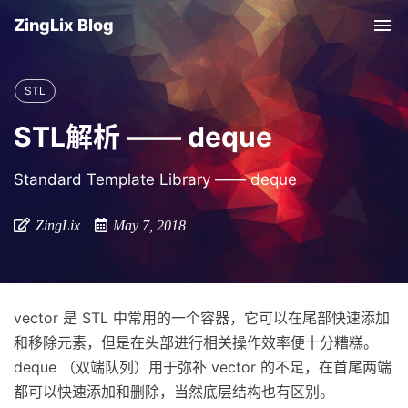
ZingLix Blog
Tog
nav
STL
STL解析 —— deque
Standard Template Library —— deque
ZingLix
May 7, 2018
vector 是 STL 中常用的一个容器，它可以在尾部快速添加
和移除元素，但是在头部进行相关操作效率便十分糟糕。
deque （双端队列）用于弥补 vector 的不足，在首尾两端
都可以快速添加和删除，当然底层结构也有区别。