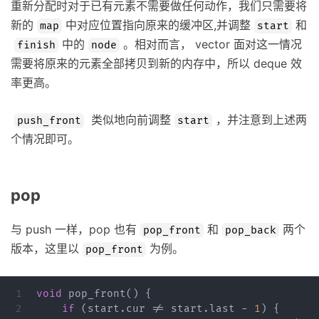
重新分配时对于已有元素不需要做任何动作，我们只需要将
新的
中对应位置指向原来的缓冲区,并调整
和
map
start
中的
。相对而言， vector 面对这一情况
finish
node
需要将原来的元素全部拷贝到新的内存中，所以 deque 效
率更高。
类似地向前调整
，并注意到上述两
push_front
start
个情况即可。
pop
与 push 一样，pop 也有
和
两个
pop_front
pop_back
版本，这里以
为例。
pop_front
1

void
pop_front
()
{
2

if
(
start
.
cur
!=
start
.
last
-
1
)
{