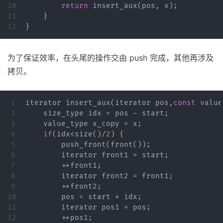
10

return
insert_aux
(
pos
,
x
);
11

}
}
为了保证效率，在头尾的操作交由 push 完成，其他再涉及
拷贝。
1

iterator
insert_aux
(
iterator
pos
,
const
value
2

size_type
idx
=
pos
-
start
;
3

value_type
x_copy
=
x
;
4

if
(
idx
<
size
()
/
2
)
{
5

push_front
(
front
());
6

iterator
front1
=
start
;
7

++
front1
;
8

iterator
front2
=
front1
;
9

++
front2
;
10

pos
=
start
+
idx
;
11

iterator
pos1
=
pos
;
12

++
pos1
;