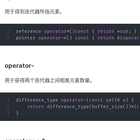
用于得到迭代器所指元素。
1

reference
operator
*
()
const
{
return
*
cur
;
}
pointer
operator
->
()
const
{
return
&
(
operat
operator-
用于获得两个迭代器之间相差元素数量。
1

difference_type
operator
-
(
const
self
&
x
)
{
2

return
difference_type
(
buffer_size
())
*
(
n
}