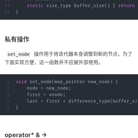
23

static
size_type
buffer_size
()
{
return
}
私有操作
操作用于将迭代器本身调整到新的节点，为了
set_node
下面实现方便，这一函数并不应被外部使用。
1

void
set_node
(
map_pointer
new_node
)
{
2

node
=
new_node
;
3

first
=
*
node
;
4

last
=
first
+
difference_type
(
buffer_si
}
operator* & ->