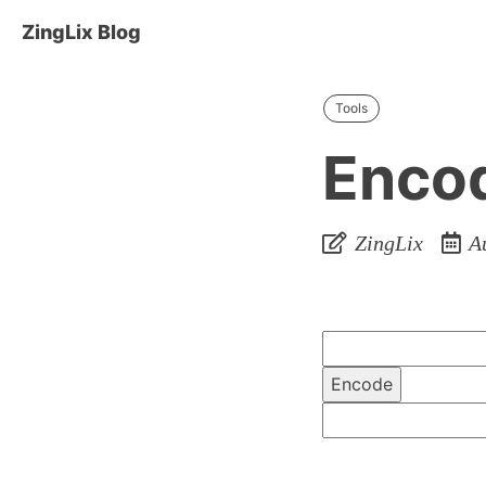
ZingLix Blog
Tools
Encod
ZingLix
Au
Encode