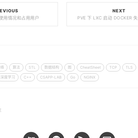
EVIOUS
NEXT
使用情况和占用用户
PVE 下 LXC 启动 DOCKE
网络
算法
STL
数据结构
图
CheatSheet
TCP
TLS
深度学习
C++
CSAPP-LAB
Go
NGINX
往