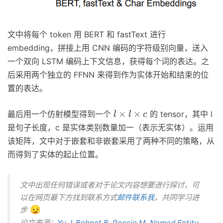
文中将每个 token 用 BERT 和 fastText 进行
embedding，拼接上用 CNN 编码的字符级别向量，送入
一个双向 LSTM 编码上下文信息，获得每个词的表达。之
后采用两个独立的 FFNN 来得到作为实体开始和结束的位
置的表达。
l
×
l
×
c
×
×
最后用一个仿射模型得到一个
的 tensor，其中 l
l
l
c
是句子长度，c 是实体类别数量加一（表示无实体）。运用
该矩阵，文中对于嵌套和非嵌套采用了两种不同的策略，从
而得到了实体的起止位置。
文中出现任何错误或者对于论文内容想要进行探讨，可
以在网页最下方找到联系方式
邮件联系我
，共同学习进
步
论文来源：
Yu J, Bohnet B, Poesio M. Named Entity