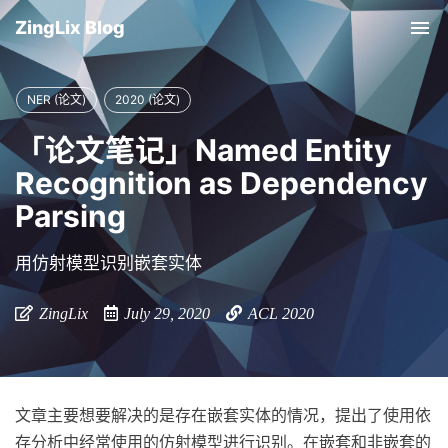
ZingLix Blog
Tog
nav
NER (论文)
2020 (论文)
「论文笔记」Named Entity
Recognition as Dependency
Parsing
用仿射模型识别嵌套实体
ZingLix
July 29, 2020
ACL 2020
文章主要想要解决的是存在嵌套实体的情况，提出了使用依
存分析中经常使用的仿射模型进行识别。在嵌套和非嵌套的