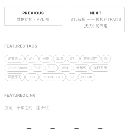
PREVIOUS
NEXT
数据结构 - AVL 树
STL解析 —— 模板在TRAITS
技法中的应用
FEATURED TAGS
论文笔记
Wiki
网络
算法
STL
数据结构
图
CheatSheet
TCP
TLS
WSL
分布式
操作系统
深度学习
C++
CSAPP-LAB
Go
NGINX
FEATURED LINK
虫洞
十年之约
开往