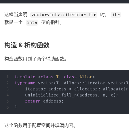
这样当声明
时，
vector<int>::iterator itr
itr
就是一个
型的指针。
int*
构造 & 析构函数
构造函数用到了两个辅助函数。
1

template
<
class
T
,
class
Alloc
>
2

typename
vector
<
T
,
Alloc
>::
iterator
vector
<
T
3

iterator
address
=
allocator
::
allocate
(
n
4

uninitialized_fill_n
(
address
,
n
,
x
);
5

return
address
;
}
这个函数用于配置空间并填满内容。