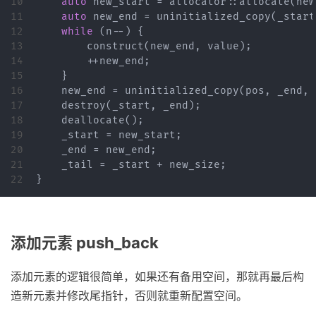
10

auto
new_start
=
allocator
::
allocate
(
new
11

auto
new_end
=
uninitialized_copy
(
_start
12

while
(
n
--
)
{
13

construct
(
new_end
,
value
);
14

++
new_end
;
15

}
16

new_end
=
uninitialized_copy
(
pos
,
_end
,
17

destroy
(
_start
,
_end
);
18

deallocate
();
19

_start
=
new_start
;
20

_end
=
new_end
;
21

_tail
=
_start
+
new_size
;
}
添加元素 push_back
添加元素的逻辑很简单，如果还有备用空间，那就再最后构
造新元素并修改尾指针，否则就重新配置空间。