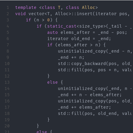
1

template
<
class
T
,
class
Alloc
>
2

void
vector
<
T
,
Alloc
>::
insert
(
iterator
pos
,
3

if
(
n
>
0
)
{
4

if
(
static_cast
<
size_type
>
(
_tail
-
_
5

auto
elems_after
=
_end
-
pos
;
6

iterator
old_end
=
_end
;
7

if
(
elems_after
>
n
)
{
8

uninitialized_copy
(
_end
-
n
,
9

_end
+=
n
;
10

std
::
copy_backward
(
pos
,
old_
11

std
::
fill
(
pos
,
pos
+
n
,
valu
12

}
13

else
{
14

uninitialized_copy
(
_end
,
n
-
15

_end
+=
n
-
elems_after
;
16

uninitialized_copy
(
pos
,
old_
17

_end
+=
elems_after
;
18

std
::
fill
(
pos
,
old_end
,
valu
19

}
20

}
21

else
{