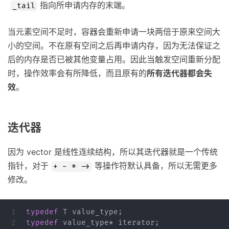
指向所申请内存的末端。
_tail
当元素空间不足时，容器会重新申请一块两倍于原来空间大
小的空间。不在原有空间之后再申请内存，因为无法保证之
后的内存是否已被其他变量占用。因此当触发空间重新分配
时，操作效率会有所降低，而且原有的
所有迭代器都会失
效
。
迭代器
因为 vector 是线性连续结构，所以其迭代器就是一个传统
指针，对于
等操作符默认具备，所以无需更多
+ - * ->
修改。
1

typedef
T
value_type
;
typedef
value_type
*
iterator
;