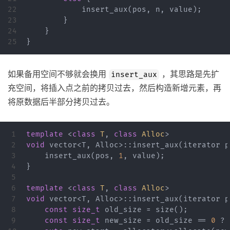
22

insert_aux
(
pos
,
n
,
value
);
23

}
24

}
}
如果备用空间不够就会换用
，其思路是先扩
insert_aux
充空间，将插入点之前的拷贝过去，然后构造新增元素，再
将原数据后半部分拷贝过去。
1

template
<
class
T
,
class
Alloc
>
2

void
vector
<
T
,
Alloc
>::
insert_aux
(
iterator
p
3

insert_aux
(
pos
,
1
,
value
);
4

}
5

6

template
<
class
T
,
class
Alloc
>
7

void
vector
<
T
,
Alloc
>::
insert_aux
(
iterator
p
8

const
size_t
old_size
=
size
();
9

const
size_t
new_size
=
old_size
==
0
?