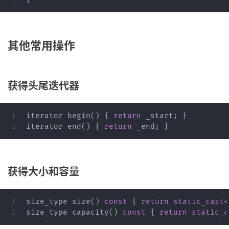
其他常用操作
获得头尾迭代器
1

iterator
begin
()
{
return
_start
;
}
iterator
end
()
{
return
_end
;
}
获得大小和容量
1

size_type
size
()
const
{
return
static_cast
<
size_type
capacity
()
const
{
return
static_c