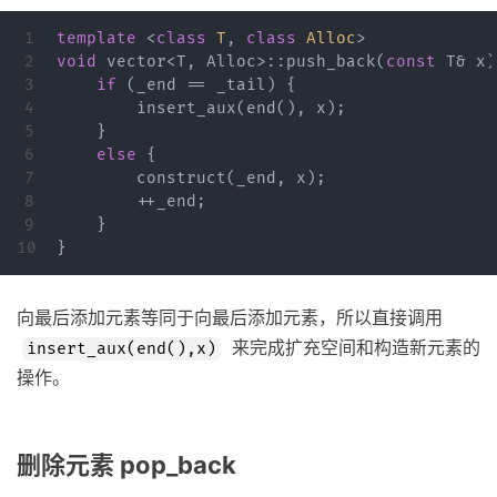
1

template
<
class
T
,
class
Alloc
>
2

void
vector
<
T
,
Alloc
>::
push_back
(
const
T
&
x
)
3

if
(
_end
==
_tail
)
{
4

insert_aux
(
end
(),
x
);
5

}
6

else
{
7

construct
(
_end
,
x
);
8

++
_end
;
9

}
}
向最后添加元素等同于向最后添加元素，所以直接调用
来完成扩充空间和构造新元素的
insert_aux(end(),x)
操作。
删除元素 pop_back