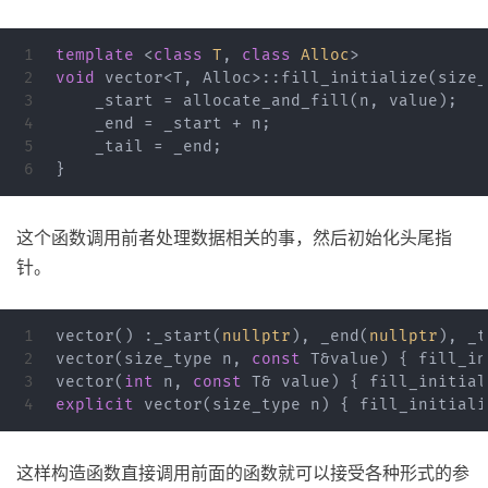
1

template
<
class
T
,
class
Alloc
>
2

void
vector
<
T
,
Alloc
>::
fill_initialize
(
size_
3

_start
=
allocate_and_fill
(
n
,
value
);
4

_end
=
_start
+
n
;
5

_tail
=
_end
;
}
这个函数调用前者处理数据相关的事，然后初始化头尾指
针。
1

vector
()
:
_start
(
nullptr
),
_end
(
nullptr
),
_t
2

vector
(
size_type
n
,
const
T
&
value
)
{
fill_in
3

vector
(
int
n
,
const
T
&
value
)
{
fill_initial
explicit
vector
(
size_type
n
)
{
fill_initiali
这样构造函数直接调用前面的函数就可以接受各种形式的参