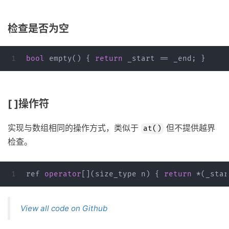
检查是否为空
bool
empty
()
{
return
_start
==
_end
;
}
[ ]操作符
实现与数组相同的操作方式，类似于
但不提供越界
at()
检查。
ref
operator
[](
size_type
n
)
{
return
*
(
_star
View all code on Github