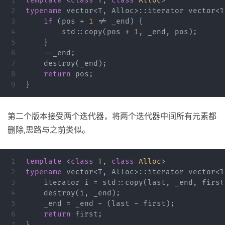
1

template
<
class
T
,
class
Alloc
>
2

typename
vector
<
T
,
Alloc
>::
iterator
vector
<
T
3

if
(
pos
+
1
!=
_end
)
{
4

std
::
copy
(
pos
+
1
,
_end
,
pos
);
5

}
6

--
_end
;
7

destroy
(
_end
);
8

return
pos
;
}
第二个版本接受两个迭代器，将两个迭代器中间所有元素都
删除,思路与之前类似。
1

template
<
class
T
,
class
Alloc
>
2

typename
vector
<
T
,
Alloc
>::
iterator
vector
<
T
3

iterator
i
=
std
::
copy
(
last
,
_end
,
first
4

destroy
(
i
,
_end
);
5

_end
=
_end
-
(
last
-
first
);
6

return
first
;
}