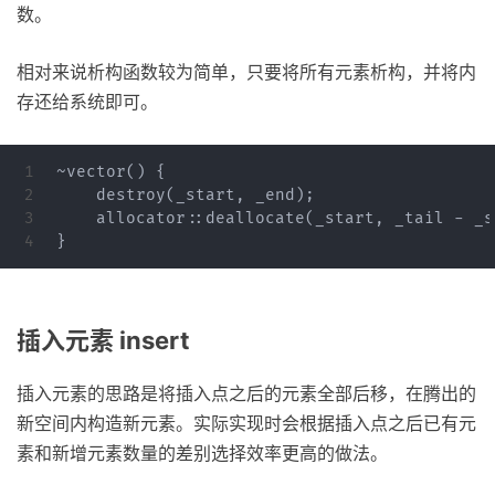
数。
相对来说析构函数较为简单，只要将所有元素析构，并将内
存还给系统即可。
1

~
vector
()
{
2

destroy
(
_start
,
_end
);
3

allocator
::
deallocate
(
_start
,
_tail
-
_s
}
插入元素 insert
插入元素的思路是将插入点之后的元素全部后移，在腾出的
新空间内构造新元素。实际实现时会根据插入点之后已有元
素和新增元素数量的差别选择效率更高的做法。