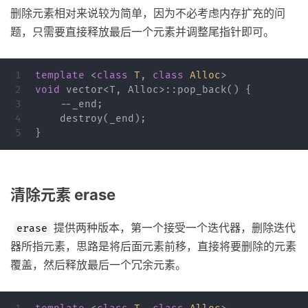
删除元素相对来说较为简单，因为不必考虑内存扩充的问
题，只需要直接释放最后一个元素并调整尾指针即可。
1

template
<
class
T
,
class
Alloc
>
2

void
vector
<
T
,
Alloc
>::
pop_back
()
{
3

--
_end
;
4

destroy
(
_end
);
}
清除元素 erase
提供两种版本，第一个接受一个迭代器，删除迭代
erase
器所指元素，思路是将后面元素前移，直接将要删除的元素
覆盖，然后释放最后一个冗余元素。