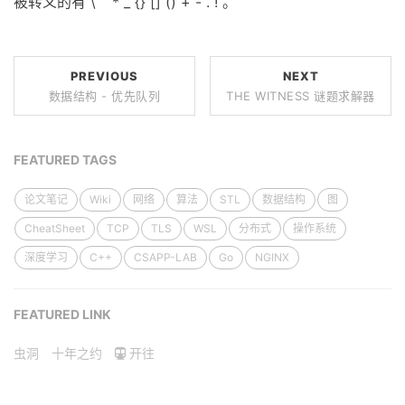
被转义的有 \ ` * _ {} [] () + - . ! 。
PREVIOUS
NEXT
数据结构 - 优先队列
THE WITNESS 谜题求解器
FEATURED TAGS
论文笔记
Wiki
网络
算法
STL
数据结构
图
CheatSheet
TCP
TLS
WSL
分布式
操作系统
深度学习
C++
CSAPP-LAB
Go
NGINX
FEATURED LINK
虫洞
十年之约
开往