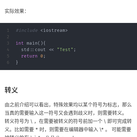
实际效果：
1

#include
<iostream>
2

3

int
main
(){
4

std
::
cout
<<
"Test"
;
5

return
0
;
}
转义
由之前介绍可以看出，特殊效果均以某个符号为标志，那么
当真的需要输入这一符号又会遇到歧义时，则需要转义。
转义符号为 \ ，在需要被转义的符号前加一个 \ 即可完成转
义。比如需要 * 时，则需要在编辑器中输入 \* 。 可能需要