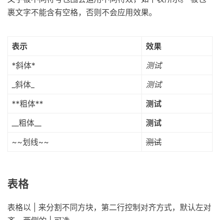
裹文字不能含有空格，否则不会应用效果。
表示
效果
*斜体*
测试
_斜体_
测试
**粗体**
测试
__粗体__
测试
~~划线~~
测试
表格
表格以 | 来分割不同方块，第二行控制对齐方式，默认左对