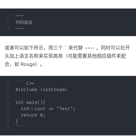
1

~~~

2

代码放这

或者可以如下所示，用三个
`
来代替 ~~~ ，同时可以在开
头加上语言名称来实现高亮（可能需要其他相应插件来配
合，如 Rouge）。
1

``` C++

2

#include <iostream>

3

4

int main(){

5

  std::cout << "Test";

6

  return 0;

7

}
