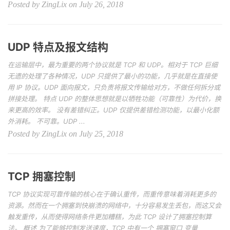
Posted by ZingLix on July 26, 2018
UDP 特点及报文结构
在运输层中，最为重要的两个协议就是 TCP 和 UDP。相对于 TCP 巨细
无遗的处理了各种情况，UDP 只提供了最小的功能，几乎就是在直接使
用 IP 协议。UDP 面向报文，只负责将报文传输给对方，不做任何拆分或
拼接处理。 特点 UDP 的整体思想就是以牺牲功能（可靠性）为代价，换
来更高的效率。 没有差错纠正。UDP 仅提供差错检测功能，以最小化额
外消耗。 不可靠。UDP ...
Posted by ZingLix on July 25, 2018
TCP 拥塞控制
TCP 协议实现可靠传输的核心在于确认重传，而重传意味着消耗更多的
资源。然而在一个拥塞到快崩溃的网络中，十分容易发生丢包，而这又会
触发重传，从而使得网络条件更加糟糕，为此 TCP 设计了拥塞控制算
法。 概述 为了能够控制发送速度，TCP 中有一个 拥塞窗口 变量